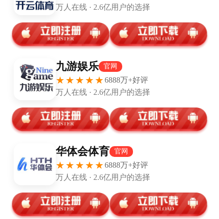
6月5日讯 近日，前NBA球员丹尼·格林在《Insid
e the Green Room》播客节目中，分享了与前
马刺队友们重聚的趣事，特别提到了蒂姆·邓...