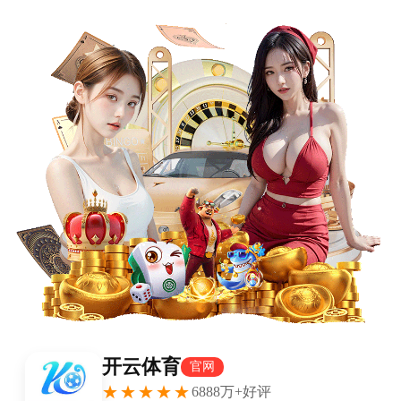
菜单
开云线上入口-铁林：邓肯拒绝打高尔
意甲
夫“我有更重要的事” 他喜欢钓鱼和游
泳