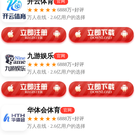
xiaoqiao
西甲
2026-01-23
174
盛顿特区联队。马内首秀点球命中并助攻，德利赫特替补首秀破
。